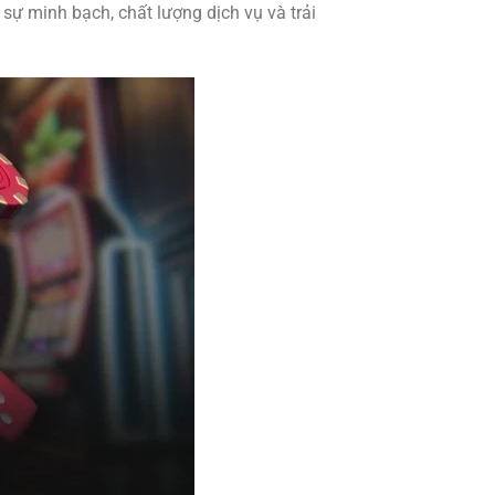
 sự minh bạch, chất lượng dịch vụ và trải