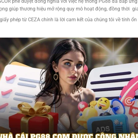
R phê duyệt đồng nghĩa với việc hệ thống PG88 đã đáp ứng đầ
ọng giúp thương hiệu mở rộng quy mô hoạt động, đồng thời gia 
iấy phép từ CEZA chính là lời cam kết của chúng tôi về tính ổn