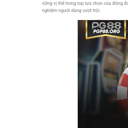
vững vị thế trong top lựa chọn của đông đả
nghiệm người dùng vượt trội.