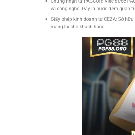
Chứng nhận từ PAGCOR: Việc được PAGCO
và công nghệ. Đây là bước đệm quan tr
Giấy phép kinh doanh từ CEZA: Sở hữu g
mang lại cho khách hàng.