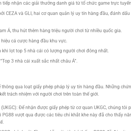
n tiếp nhận các giải thưởng danh giá từ tổ chức game trực tuyến
 CEZA và GLI, hai cơ quan quản lý uy tín hàng đầu, đánh dấu b
 Á, thu hút thêm hàng triệu người chơi từ nhiều quốc gia.
 hiệu cá cược hàng đầu khu vực.
khi lọt top 5 nhà cái có lượng người chơi đông nhất.
“Top 3 nhà cái xuất sắc nhất châu Á”.
thông qua loạt giấy phép pháp lý uy tín hàng đầu. Những chứ
t trách nhiệm với người chơi trên toàn thế giới.
UKGC): Để nhận được giấy phép từ cơ quan UKGC, chúng tôi phải
ái PG88 vượt qua được các tiêu chí khắt khe này đã cho thấy n
ế.