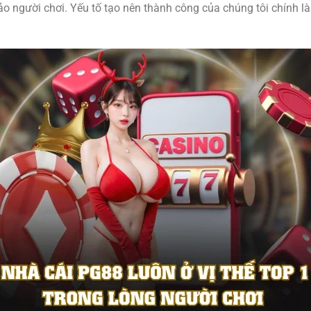
o người chơi. Yếu tố tạo nên thành công của chúng tôi chính là