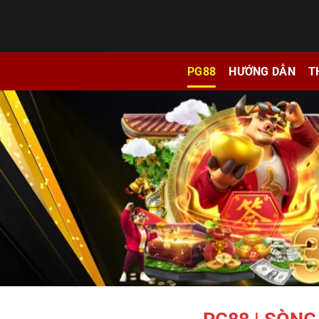
Bỏ
qua
nội
dung
PG88
HƯỚNG DẪN
T