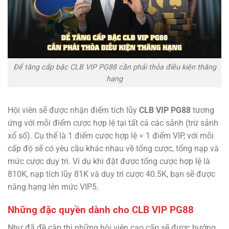
Để tăng cấp bậc CLB VIP PG88 cần phải thỏa điều kiện thăng
hạng
Hội viên sẽ được nhận điểm tích lũy
CLB VIP PG88
tương
ứng với mỗi điểm cược hợp lệ tại tất cả các sảnh (trừ sảnh
xổ số). Cụ thể là 1 điểm cược hợp lệ = 1 điểm VIP, với mỗi
cấp độ sẽ có yêu cầu khác nhau về tổng cược, tổng nạp và
mức cược duy trì. Ví dụ khi đặt được tổng cược hợp lệ là
810K, nạp tích lũy 81K và duy trì cược 40.5K, bạn sẽ được
nâng hạng lên mức VIP5.
Những đặc quyền dành cho CLB VIP PG88
Như đã đề cập thì những hội viên cao cấp sẽ được hưởng