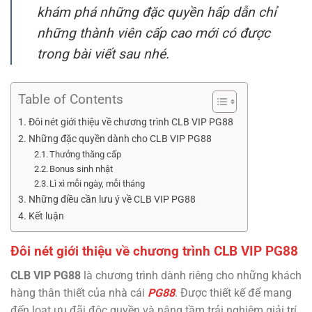
khám phá những đặc quyền hấp dẫn chỉ
những thành viên cấp cao mới có được
trong bài viết sau nhé.
Table of Contents
Đôi nét giới thiệu về chương trình CLB VIP PG88
Những đặc quyền dành cho CLB VIP PG88
Thưởng thăng cấp
Bonus sinh nhật
Lì xì mỗi ngày, mỗi tháng
Những điều cần lưu ý về CLB VIP PG88
Kết luận
Đôi nét giới thiệu về chương trình CLB VIP PG88
CLB VIP PG88
là chương trình dành riêng cho những khách
hàng thân thiết của nhà cái
PG88
. Được thiết kế để mang
đến loạt ưu đãi độc quyền và nâng tầm trải nghiệm giải trí