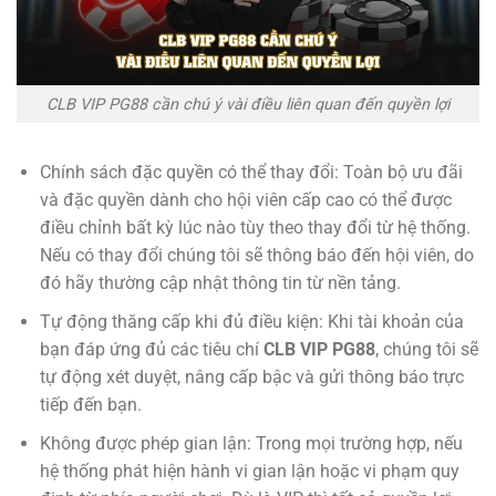
CLB VIP PG88 cần chú ý vài điều liên quan đến quyền lợi
Chính sách đặc quyền có thể thay đổi: Toàn bộ ưu đãi
và đặc quyền dành cho hội viên cấp cao có thể được
điều chỉnh bất kỳ lúc nào tùy theo thay đổi từ hệ thống.
Nếu có thay đổi chúng tôi sẽ thông báo đến hội viên, do
đó hãy thường cập nhật thông tin từ nền tảng.
Tự động thăng cấp khi đủ điều kiện: Khi tài khoản của
bạn đáp ứng đủ các tiêu chí
CLB VIP PG88
, chúng tôi sẽ
tự động xét duyệt, nâng cấp bậc và gửi thông báo trực
tiếp đến bạn.
Không được phép gian lận: Trong mọi trường hợp, nếu
hệ thống phát hiện hành vi gian lận hoặc vi phạm quy