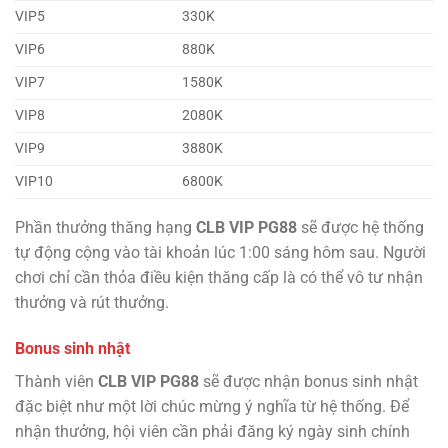
VIP5
330K
VIP6
880K
VIP7
1580K
VIP8
2080K
VIP9
3880K
VIP10
6800K
Phần thưởng thăng hạng
CLB VIP PG88
sẽ được hệ thống
tự động cộng vào tài khoản lúc 1:00 sáng hôm sau. Người
chơi chỉ cần thỏa điều kiện thăng cấp là có thể vô tư nhận
thưởng và rút thưởng.
Bonus sinh nhật
Thành viên
CLB VIP PG88
sẽ được nhận bonus sinh nhật
đặc biệt như một lời chúc mừng ý nghĩa từ hệ thống. Để
nhận thưởng, hội viên cần phải đăng ký ngày sinh chính