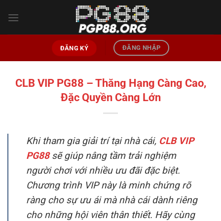
Bỏ
qua
nội
dung
ĐĂNG NHẬP
ĐĂNG KÝ
CLB VIP PG88 – Thăng Hạng Càng Cao,
Đặc Quyền Càng Lớn
Khi tham gia giải trí tại nhà cái,
CLB VIP
PG88
sẽ giúp nâng tầm trải nghiệm
người chơi với nhiều ưu đãi đặc biệt.
Chương trình VIP này là minh chứng rõ
ràng cho sự ưu ái mà nhà cái dành riêng
cho những hội viên thân thiết. Hãy cùng