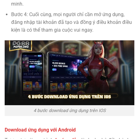
minh.
Bước 4: Cuối cùng, mọi người chỉ cần mở ứng dụng,
đăng nhập tài khoản đã tạo và đồng ý điều khoản điều
kiện là có thể tham gia cuộc vui ngay.
4 bước download ứng dụng trên IOS
Download ứng dụng với Android