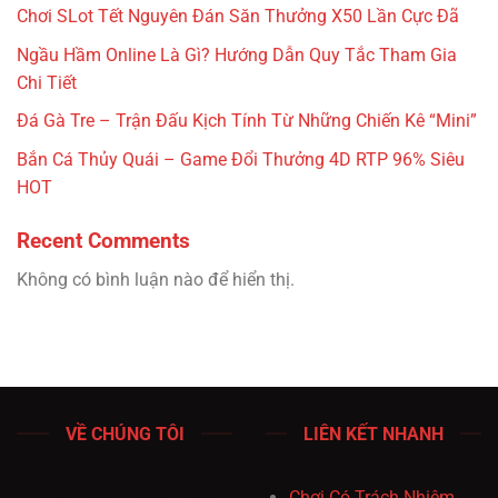
Chơi SLot Tết Nguyên Đán Săn Thưởng X50 Lần Cực Đã
Ngầu Hầm Online Là Gì? Hướng Dẫn Quy Tắc Tham Gia
Chi Tiết
Đá Gà Tre – Trận Đấu Kịch Tính Từ Những Chiến Kê “Mini”
Bắn Cá Thủy Quái – Game Đổi Thưởng 4D RTP 96% Siêu
HOT
Recent Comments
Không có bình luận nào để hiển thị.
VỀ CHÚNG TÔI
LIÊN KẾT NHANH
Chơi Có Trách Nhiệm