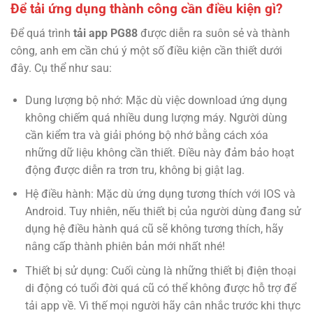
Để tải ứng dụng thành công cần điều kiện gì?
Để quá trình
tải app PG88
được diễn ra suôn sẻ và thành
công, anh em cần chú ý một số điều kiện cần thiết dưới
đây. Cụ thể như sau:
Dung lượng bộ nhớ: Mặc dù việc download ứng dụng
không chiếm quá nhiều dung lượng máy. Người dùng
cần kiểm tra và giải phóng bộ nhớ bằng cách xóa
những dữ liệu không cần thiết. Điều này đảm bảo hoạt
động được diễn ra trơn tru, không bị giật lag.
Hệ điều hành: Mặc dù ứng dụng tương thích với IOS và
Android. Tuy nhiên, nếu thiết bị của người dùng đang sử
dụng hệ điều hành quá cũ sẽ không tương thích, hãy
nâng cấp thành phiên bản mới nhất nhé!
Thiết bị sử dụng: Cuối cùng là những thiết bị điện thoại
di động có tuổi đời quá cũ có thể không được hỗ trợ để
tải app về. Vì thế mọi người hãy cân nhắc trước khi thực