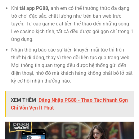
Khi
tải app PG88,
anh em
có thể thưởng thức đa dạng
trò chơi đặc sắc, chất lượng như trên bản web trực
tuyến. Từ các game đặt tiền thể thao đến những sòng
live casino kịch tính, tất cả đều được gói gọn chỉ trong 1
ứng dụng.
Nhận thông báo các sự kiện khuyến mãi tức thì trên
thiết bị di động, thay vì theo dõi liên tục qua trang web.
Mọi thông tin quan trọng đều được hệ thống gửi đến
điện thoại, nhờ đó mà khách hàng không phải bỏ lỡ bất
kỳ cơ hội nhận thưởng nào.
XEM THÊM
Đăng Nhập PG88 - Thao Tác Nhanh Gọn
Chỉ Vỏn Vẹn Ít Phút