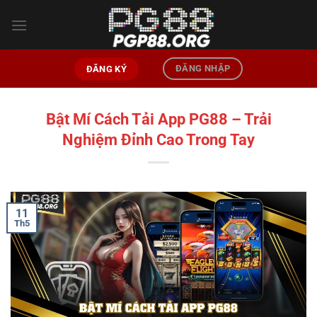
Bỏ
qua
nội
dung
ĐĂNG NHẬP
ĐĂNG KÝ
Bật Mí Cách Tải App PG88 – Trải
Nghiệm Đỉnh Cao Trong Tay
11
Th5