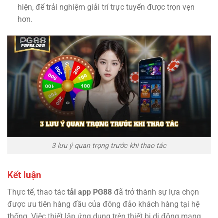
hiện, để trải nghiệm giải trí trực tuyến được trọn vẹn
hơn.
3 lưu ý quan trọng trước khi thao tác
Kết luận
Thực tế, thao tác
tải app PG88
đã trở thành sự lựa chọn
được ưu tiên hàng đầu của đông đảo khách hàng tại hệ
thống. Việc thiết lập ứng dụng trên thiết bị di động mang