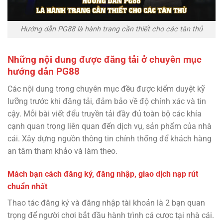
Hướng dẫn PG88 là hành trang cần thiết cho các tân thủ
Những nội dung được đăng tải ở chuyên mục
hướng dẫn PG88
Các nội dung trong chuyên mục đều được kiểm duyệt kỹ
lưỡng trước khi đăng tải, đảm bảo về độ chính xác và tin
cậy. Mỗi bài viết đểu truyền tải đầy đủ toàn bộ các khía
cạnh quan trọng liên quan đến dịch vụ, sản phẩm của nhà
cái. Xây dựng nguồn thông tin chính thống để khách hàng
an tâm tham khảo và làm theo.
Mách bạn cách đăng ký, đăng nhập, giao dịch nạp rút
chuẩn nhất
Thao tác đăng ký và đăng nhập tài khoản là 2 bạn quan
trọng để người chơi bắt đầu hành trình cá cược tại nhà cái.