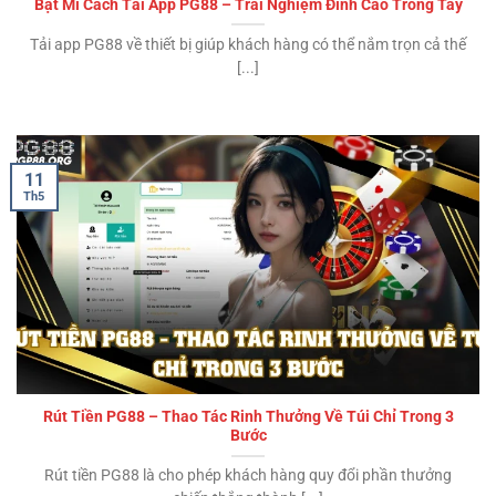
Bật Mí Cách Tải App PG88 – Trải Nghiệm Đỉnh Cao Trong Tay
Tải app PG88 về thiết bị giúp khách hàng có thể nắm trọn cả thế
[...]
11
Th5
Rút Tiền PG88 – Thao Tác Rinh Thưởng Về Túi Chỉ Trong 3
Bước
Rút tiền PG88 là cho phép khách hàng quy đổi phần thưởng