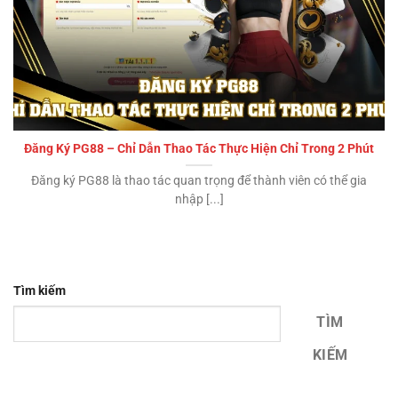
Đăng Ký PG88 – Chỉ Dẫn Thao Tác Thực Hiện Chỉ Trong 2 Phút
Đăng ký PG88 là thao tác quan trọng để thành viên có thể gia
nhập [...]
Tìm kiếm
TÌM
KIẾM