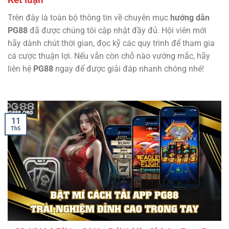
Trên đây là toàn bộ thông tin về chuyên mục
hướng dẫn
PG88
đã được chúng tôi cập nhật đầy đủ. Hội viên mới
hãy dành chút thời gian, đọc kỹ các quy trình để tham gia
cá cược thuận lợi. Nếu vẫn còn chỗ nào vướng mắc, hãy
liên hệ
PG88
ngay để được giải đáp nhanh chóng nhé!
11
Th5