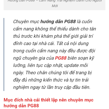
Hướng Dẫn PG88 – Cẩm Nang Trải Nghiệm Dành Cho Người
Mới
Chuyên mục
hướng dẫn PG88
là cuốn
cẩm nang không thể thiếu dành cho tân
thủ trước khi khám phá thế giới giải trí
đỉnh cao tại nhà cái. Tất cả nội dung
trong cuốn cẩm nang này đều được đội
ngũ chuyên gia của
PG88
biên soạn kỹ
lưỡng, liên tục cập nhật, update mỗi
ngày. Theo chân chúng tôi để trang bị
đầy đủ những kiến thức và tự tin trải
nghiệm ngay từ lần truy cập đầu tiên.
Mục đích nhà cái thiết lập nên chuyên mục
hướng dẫn PG88