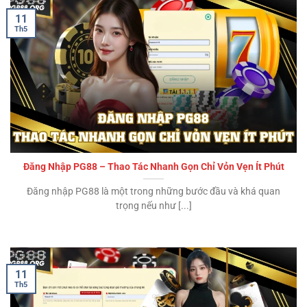
11
Th5
Đăng Nhập PG88 – Thao Tác Nhanh Gọn Chỉ Vỏn Vẹn Ít Phút
Đăng nhập PG88 là một trong những bước đầu và khá quan
trọng nếu như [...]
11
Th5