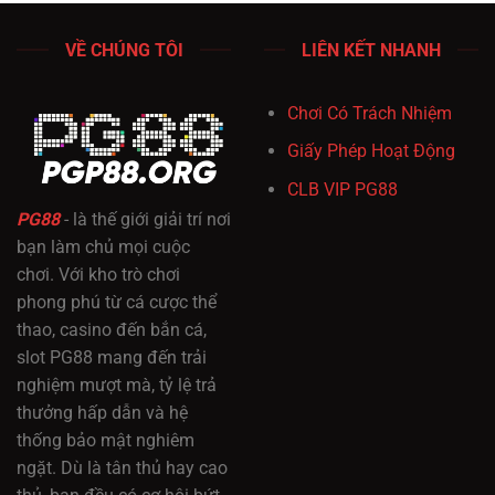
VỀ CHÚNG TÔI
LIÊN KẾT NHANH
Chơi Có Trách Nhiệm
Giấy Phép Hoạt Động
CLB VIP PG88
PG88
- là thế giới giải trí nơi
bạn làm chủ mọi cuộc
chơi. Với kho trò chơi
phong phú từ cá cược thể
thao, casino đến bắn cá,
slot PG88 mang đến trải
nghiệm mượt mà, tỷ lệ trả
thưởng hấp dẫn và hệ
thống bảo mật nghiêm
ngặt. Dù là tân thủ hay cao