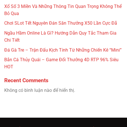
Xổ Số 3 Miền Và Những Thông Tin Quan Trọng Không Thể
Bỏ Qua
Chơi SLot Tết Nguyên Đán Săn Thưởng X50 Lần Cực Đã
Ngầu Hầm Online Là Gì? Hướng Dẫn Quy Tắc Tham Gia
Chi Tiết
Đá Gà Tre – Trận Đấu Kịch Tính Từ Những Chiến Kê “Mini”
Bắn Cá Thủy Quái – Game Đổi Thưởng 4D RTP 96% Siêu
HOT
Recent Comments
Không có bình luận nào để hiển thị.