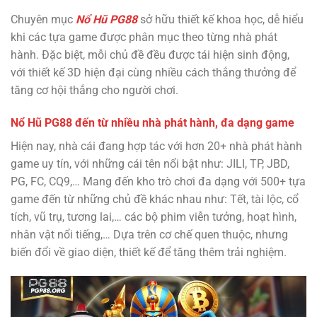
Chuyên mục
Nổ Hũ PG88
sở hữu thiết kế khoa học, dễ hiểu
khi các tựa game được phân mục theo từng nhà phát
hành. Đặc biệt, mỗi chủ đề đều được tái hiện sinh động,
với thiết kế 3D hiện đại cùng nhiều cách thắng thưởng để
tăng cơ hội thắng cho người chơi.
Nổ Hũ PG88 đến từ nhiều nhà phát hành, đa dạng game
Hiện nay, nhà cái đang hợp tác với hơn 20+ nhà phát hành
game uy tín, với những cái tên nổi bật như: JILI, TP, JBD,
PG, FC, CQ9,… Mang đến kho trò chơi đa dạng với 500+ tựa
game đến từ những chủ đề khác nhau như: Tết, tài lộc, cổ
tích, vũ trụ, tương lai,… các bộ phim viễn tưởng, hoạt hình,
nhân vật nổi tiếng,… Dựa trên cơ chế quen thuộc, nhưng
biến đổi về giao diện, thiết kế để tăng thêm trải nghiệm.