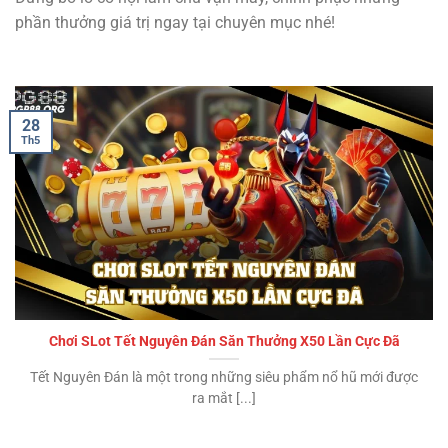
phần thưởng giá trị ngay tại chuyên mục nhé!
28
Th5
Chơi SLot Tết Nguyên Đán Săn Thưởng X50 Lần Cực Đã
Tết Nguyên Đán là một trong những siêu phẩm nổ hũ mới được
ra mắt [...]