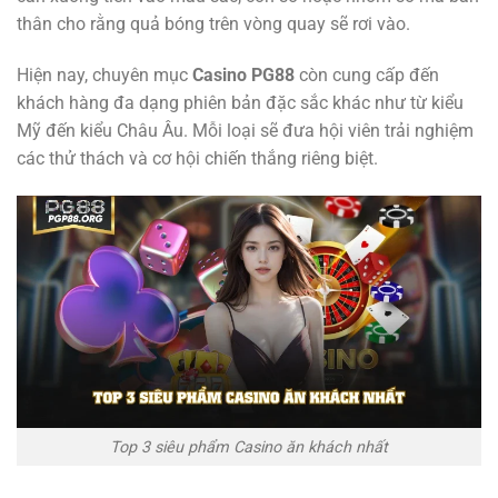
thân cho rằng quả bóng trên vòng quay sẽ rơi vào.
Hiện nay, chuyên mục
Casino PG88
còn cung cấp đến
khách hàng đa dạng phiên bản đặc sắc khác như từ kiểu
Mỹ đến kiểu Châu Âu. Mỗi loại sẽ đưa hội viên trải nghiệm
các thử thách và cơ hội chiến thắng riêng biệt.
Top 3 siêu phẩm Casino ăn khách nhất