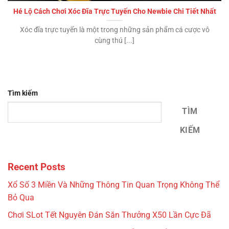
Hé Lộ Cách Chơi Xóc Đĩa Trực Tuyến Cho Newbie Chi Tiết Nhất
Xóc đĩa trực tuyến là một trong những sản phẩm cá cược vô
cùng thú [...]
Tìm kiếm
TÌM
KIẾM
Recent Posts
Xổ Số 3 Miền Và Những Thông Tin Quan Trọng Không Thể
Bỏ Qua
Chơi SLot Tết Nguyên Đán Săn Thưởng X50 Lần Cực Đã