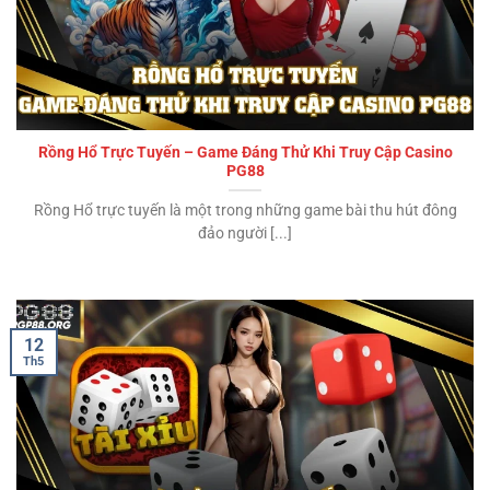
Rồng Hổ Trực Tuyến – Game Đáng Thử Khi Truy Cập Casino
PG88
Rồng Hổ trực tuyến là một trong những game bài thu hút đông
đảo người [...]
12
Th5