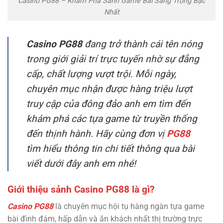
Casino PG88 – Khám Phá Sảnh Game Bài Sang Trọng Bậc
Nhất
Casino PG88
đang trở thành cái tên nóng
trong giới giải trí trực tuyến nhờ sự đẳng
cấp, chất lượng vượt trội. Mỗi ngày,
chuyên mục nhận được hàng triệu lượt
truy cập của đông đảo anh em tìm đến
khám phá các tựa game từ truyền thống
đến thịnh hành. Hãy cùng đơn vị
PG88
tìm hiểu thông tin chi tiết thông qua bài
viết dưới đây anh em nhé!
Giới thiệu sảnh Casino PG88 là gì?
Casino PG88
là chuyên mục hội tụ hàng ngàn tựa game
bài đình đám, hấp dẫn và ăn khách nhất thị trường trực