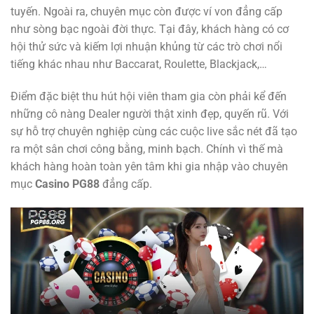
tuyến. Ngoài ra, chuyên mục còn được ví von đẳng cấp
như sòng bạc ngoài đời thực. Tại đây, khách hàng có cơ
hội thử sức và kiếm lợi nhuận khủng từ các trò chơi nổi
tiếng khác nhau như Baccarat, Roulette, Blackjack,…
Điểm đặc biệt thu hút hội viên tham gia còn phải kể đến
những cô nàng Dealer người thật xinh đẹp, quyến rũ. Với
sự hỗ trợ chuyên nghiệp cùng các cuộc live sắc nét đã tạo
ra một sân chơi công bằng, minh bạch. Chính vì thế mà
khách hàng hoàn toàn yên tâm khi gia nhập vào chuyên
mục
Casino PG88
đẳng cấp.