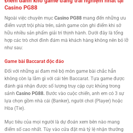
Điểm danh kho game đáng trải nghiệm nhất tại
Casino PG88
Ngoài việc chuyên mục
Casino PG88
mang đến những ưu
điểm vượt trội phía trên, sảnh game còn ghi điểm khi sở
hữu nhiều sản phẩm giải trí thịnh hành. Dưới đây là tổng
hợp các trò chơi đình đám mà khách hàng không nên bỏ lỡ
như sau:
Game bài Baccarat độc đáo
Đối với những ai đam mê bộ môn game bài chắc hẳn
không còn lạ lẫm gì với cái tên Baccarat. Tựa game được
đánh giá nhận được số lượng truy cập cực khủng trong
sảnh
Casino PG88.
Bước vào cuộc chiến, anh em có 3 sự
lựa chọn gồm nhà cái (Banker), người chơi (Player) hoặc
Hòa (Tie).
Mục tiêu của mọi người là dự đoán xem bên nào mang
điểm số cao nhất. Tùy vào cửa đặt mà tỷ lệ nhận thưởng