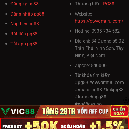
Đăng ký pg88
Thương hiệu:
PG88
Đăng nhập pg88
Website:
https://dwvdmt.ru.com/
Nạp tiền pg88
Hotline: 0935 734 582
Rút tiền pg88
Địa chỉ: 34 Đường số 02
Tải app pg88
Trần Phú, Ninh Sơn, Tây
Ninh, Việt Nam
Zipcde: 840000
Từ khóa tìm kiếm:
#pg88 #dwvdmt.ru.com
#nhacaipg88 #linkpg88
#trangchupg88
#pg88casino
#pg88daga