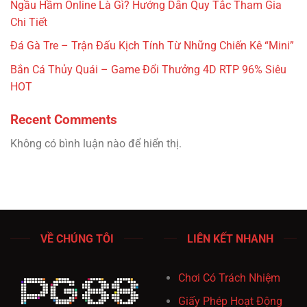
Ngầu Hầm Online Là Gì? Hướng Dẫn Quy Tắc Tham Gia
Chi Tiết
Đá Gà Tre – Trận Đấu Kịch Tính Từ Những Chiến Kê “Mini”
Bắn Cá Thủy Quái – Game Đổi Thưởng 4D RTP 96% Siêu
HOT
Recent Comments
Không có bình luận nào để hiển thị.
VỀ CHÚNG TÔI
LIÊN KẾT NHANH
Chơi Có Trách Nhiệm
Giấy Phép Hoạt Động