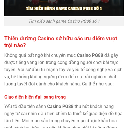
Tìm hiểu sảnh game Casino PG88 số 1
Thiên đường Casino sở hữu các ưu điểm vượt
trội nào?
Không quá bất ngờ khi chuyên mục
Casino PG88
đã gây
được tiếng vang lớn trong cộng đồng người chơi bài trực
tuyến. Với sự đầu tư mạnh tay về yếu tố công nghệ và dịch
vụ, hệ thống không ngừng đem đến sự trải nghiệm chất
lượng tuyệt đối dành cho khách hàng. Cụ thể như sau:
Giao diện hiện đại, sang trọng
Yếu tố đầu tiên sảnh
Casino PG88
thu hút khách hàng
ngay từ cái nhìn đầu tiên chính là thiết kế giao diện đồ họa
tân tiến. Mọi màu sắc trong chuyên mục được khắc họa
một cách hài hòa, tạo nên không gian giải trí sống động