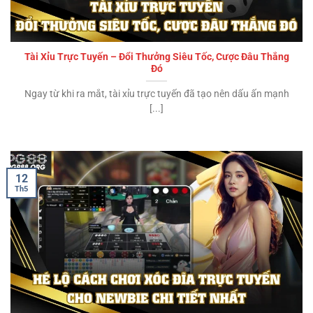
Tài Xỉu Trực Tuyến – Đổi Thưởng Siêu Tốc, Cược Đâu Thắng
Đó
Ngay từ khi ra mắt, tài xỉu trực tuyến đã tạo nên dấu ấn mạnh
[...]
12
Th5