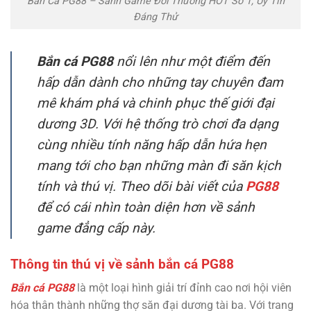
Bắn Cá PG88 – Sảnh Game Đổi Thưởng HOT Số 1, Uy Tín
Đáng Thử
Bắn cá PG88
nổi lên như một điểm đến
hấp dẫn dành cho những tay chuyên đam
mê khám phá và chinh phục thế giới đại
dương 3D. Với hệ thống trò chơi đa dạng
cùng nhiều tính năng hấp dẫn hứa hẹn
mang tới cho bạn những màn đi săn kịch
tính và thú vị. Theo dõi bài viết của
PG88
để có cái nhìn toàn diện hơn về sảnh
game đẳng cấp này.
Thông tin thú vị về sảnh bắn cá PG88
Bắn cá PG88
là một loại hình giải trí đỉnh cao nơi hội viên
hóa thân thành những thợ săn đại dương tài ba. Với trang