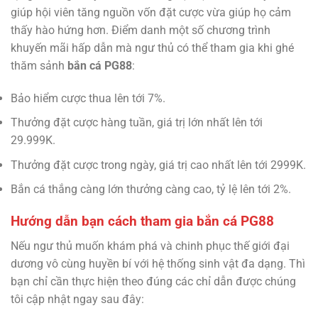
giúp hội viên tăng nguồn vốn đặt cược vừa giúp họ cảm
thấy hào hứng hơn. Điểm danh một số chương trình
khuyến mãi hấp dẫn mà ngư thủ có thể tham gia khi ghé
thăm sảnh
bắn cá PG88
:
Bảo hiểm cược thua lên tới 7%.
Thưởng đặt cược hàng tuần, giá trị lớn nhất lên tới
29.999K.
Thưởng đặt cược trong ngày, giá trị cao nhất lên tới 2999K.
Bắn cá thắng càng lớn thưởng càng cao, tỷ lệ lên tới 2%.
Hướng dẫn bạn cách tham gia bắn cá PG88
Nếu ngư thủ muốn khám phá và chinh phục thế giới đại
dương vô cùng huyền bí với hệ thống sinh vật đa dạng. Thì
bạn chỉ cần thực hiện theo đúng các chỉ dẫn được chúng
tôi cập nhật ngay sau đây: