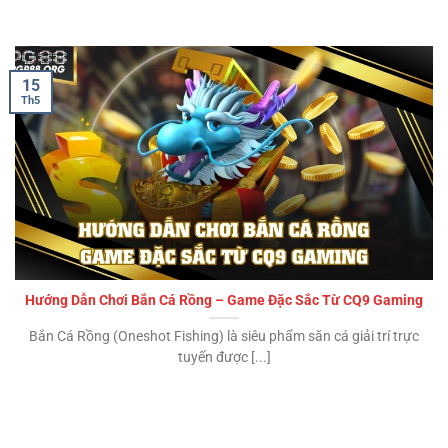
15
Th5
Hướng Dẫn Chơi Bắn Cá Rồng – Game Đặc Sắc Từ CQ9 Gaming
Bắn Cá Rồng (Oneshot Fishing) là siêu phẩm săn cá giải trí trực
tuyến được [...]