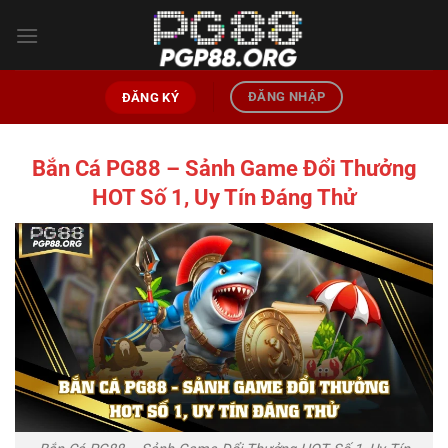
Bỏ
qua
nội
dung
ĐĂNG NHẬP
ĐĂNG KÝ
Bắn Cá PG88 – Sảnh Game Đổi Thưởng
HOT Số 1, Uy Tín Đáng Thử