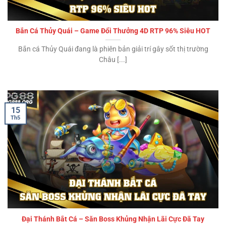
Bắn Cá Thủy Quái – Game Đổi Thưởng 4D RTP 96% Siêu HOT
Bắn cá Thủy Quái đang là phiên bản giải trí gây sốt thị trường
Châu [...]
15
Th5
Đại Thánh Bắt Cá – Săn Boss Khủng Nhận Lãi Cực Đã Tay