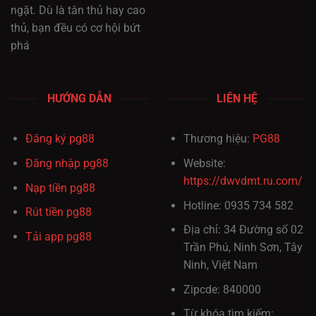
ngặt. Dù là tân thủ hay cao
thủ, bạn đều có cơ hội bứt
phá
HƯỚNG DẪN
LIÊN HỆ
Đăng ký pg88
Thương hiệu:
PG88
Đăng nhập pg88
Website:
https://dwvdmt.ru.com/
Nạp tiền pg88
Hotline: 0935 734 582
Rút tiền pg88
Địa chỉ: 34 Đường số 02
Tải app pg88
Trần Phú, Ninh Sơn, Tây
Ninh, Việt Nam
Zipcde: 840000
Từ khóa tìm kiếm: