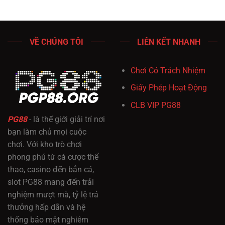
VỀ CHÚNG TÔI
LIÊN KẾT NHANH
Chơi Có Trách Nhiệm
Giấy Phép Hoạt Động
CLB VIP PG88
PG88
- là thế giới giải trí nơi
bạn làm chủ mọi cuộc
chơi. Với kho trò chơi
phong phú từ cá cược thể
thao, casino đến bắn cá,
slot PG88 mang đến trải
nghiệm mượt mà, tỷ lệ trả
thưởng hấp dẫn và hệ
thống bảo mật nghiêm