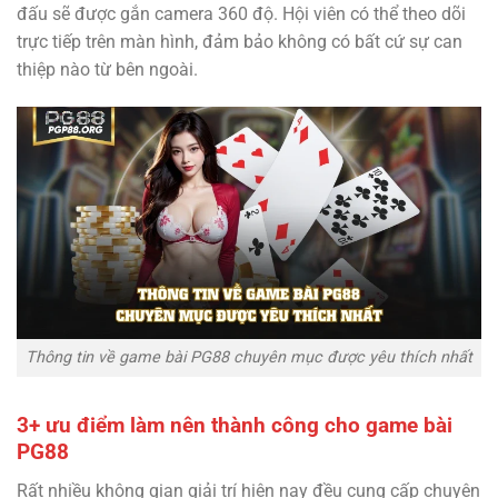
đấu sẽ được gắn camera 360 độ. Hội viên có thể theo dõi
trực tiếp trên màn hình, đảm bảo không có bất cứ sự can
thiệp nào từ bên ngoài.
Thông tin về game bài PG88 chuyên mục được yêu thích nhất
3+ ưu điểm làm nên thành công cho game bài
PG88
Rất nhiều không gian giải trí hiện nay đều cung cấp chuyên