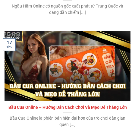
Ngầu Hầm Online có nguồn gốc xuất phát từ Trung Quốc và
đang dần chiếm [...]
17
Th5
Bầu Cua Online – Hướng Dẫn Cách Chơi Và Mẹo Dễ Thắng Lớn
Bầu Cua Online là phiên bản hiện đại hơn của trò chơi dân gian
quen [...]