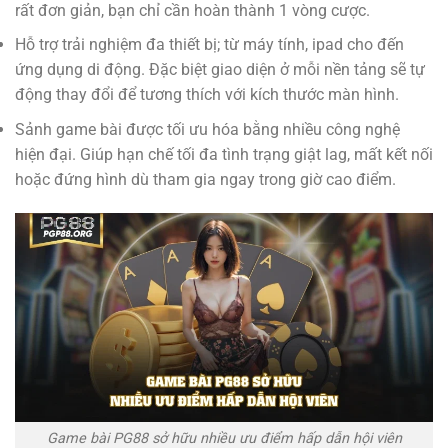
rất đơn giản, bạn chỉ cần hoàn thành 1 vòng cược.
Hỗ trợ trải nghiệm đa thiết bị; từ máy tính, ipad cho đến
ứng dụng di động. Đặc biệt giao diện ở mỗi nền tảng sẽ tự
động thay đổi để tương thích với kích thước màn hình.
Sảnh game bài được tối ưu hóa bằng nhiều công nghệ
hiện đại. Giúp hạn chế tối đa tình trạng giật lag, mất kết nối
hoặc đứng hình dù tham gia ngay trong giờ cao điểm.
Game bài PG88 sở hữu nhiều ưu điểm hấp dẫn hội viên