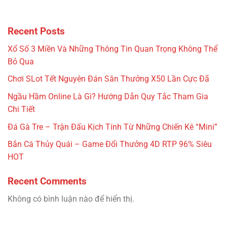
Recent Posts
Xổ Số 3 Miền Và Những Thông Tin Quan Trọng Không Thể
Bỏ Qua
Chơi SLot Tết Nguyên Đán Săn Thưởng X50 Lần Cực Đã
Ngầu Hầm Online Là Gì? Hướng Dẫn Quy Tắc Tham Gia
Chi Tiết
Đá Gà Tre – Trận Đấu Kịch Tính Từ Những Chiến Kê “Mini”
Bắn Cá Thủy Quái – Game Đổi Thưởng 4D RTP 96% Siêu
HOT
Recent Comments
Không có bình luận nào để hiển thị.