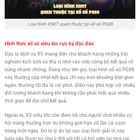
Loại hình XSKT quen thuộc tại xổ số PG88
Hình thức xổ số siêu tốc cực kỳ độc đáo
Đây là dịch vụ XS mang đến cho khách hàng những trải
nghiệm kịch tính và thú vị nhờ vào việc công bố kết quả vô
cùng nhanh chóng. Đúng như tên gọi, loại hình xổ số PG88
này thường cập nhật kết quả chỉ sau một khoảng thời gian
ngắn, thường tối đa là vài phút. Điều này phù hợp với nhiều
đối tượng khách hàng khi không cần phải mất quá nhiều
thời gian để đợi chờ kết quả.
Ngoài ra, XS siêu tốc còn đem tới cho người chơi nhiều cơ
hội trúng thưởng hơn do không giới hạn số lần cá cược
trong một ngày. Đó là lý do tại sao loại hình giải trí này
luôn gây được sự chú ý đối với tất cả hội viên tại nhà cái,