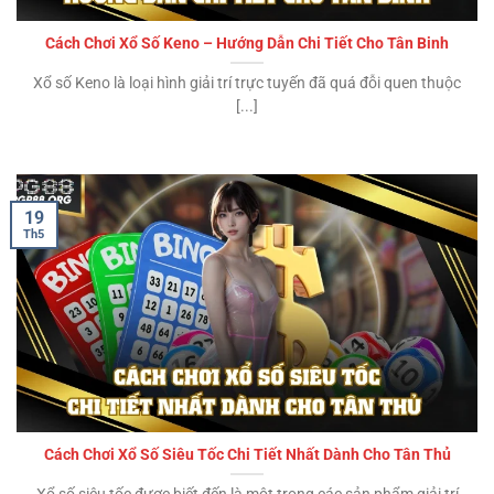
Cách Chơi Xổ Số Keno – Hướng Dẫn Chi Tiết Cho Tân Binh
Xổ số Keno là loại hình giải trí trực tuyến đã quá đỗi quen thuộc
[...]
19
Th5
Cách Chơi Xổ Số Siêu Tốc Chi Tiết Nhất Dành Cho Tân Thủ
Xổ số siêu tốc được biết đến là một trong các sản phẩm giải trí