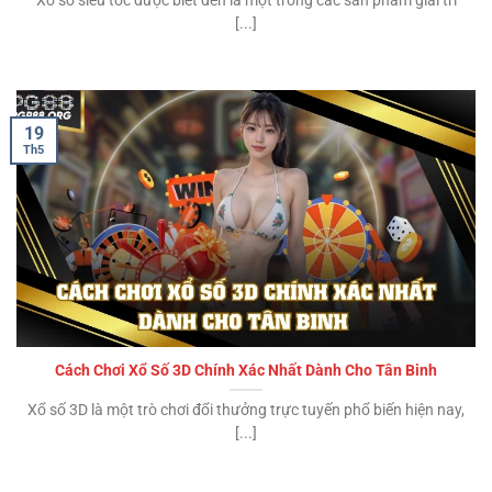
[...]
19
Th5
Cách Chơi Xổ Số 3D Chính Xác Nhất Dành Cho Tân Binh
Xổ số 3D là một trò chơi đổi thưởng trực tuyến phổ biến hiện nay,
[...]