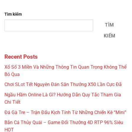
Tìm kiếm
TÌM
KIẾM
Recent Posts
Xổ Số 3 Miền Và Những Thông Tin Quan Trọng Không Thể
Bỏ Qua
Chơi SLot Tết Nguyên Đán Săn Thưởng X50 Lần Cực Đã
Ngầu Hầm Online Là Gì? Hướng Dẫn Quy Tắc Tham Gia
Chi Tiết
Đá Gà Tre – Trận Đấu Kịch Tính Từ Những Chiến Kê “Mini”
Bắn Cá Thủy Quái – Game Đổi Thưởng 4D RTP 96% Siêu
HOT