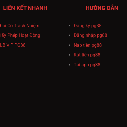
LIÊN KẾT NHANH
HƯỚNG DẪN
hơi Có Trách Nhiệm
Đăng ký pg88
iấy Phép Hoạt Động
Đăng nhập pg88
LB VIP PG88
Nạp tiền pg88
Rút tiền pg88
Tải app pg88