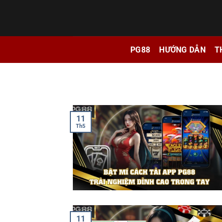
Bỏ
qua
nội
dung
PG88
HƯỚNG DẪN
T
11
Th5
11