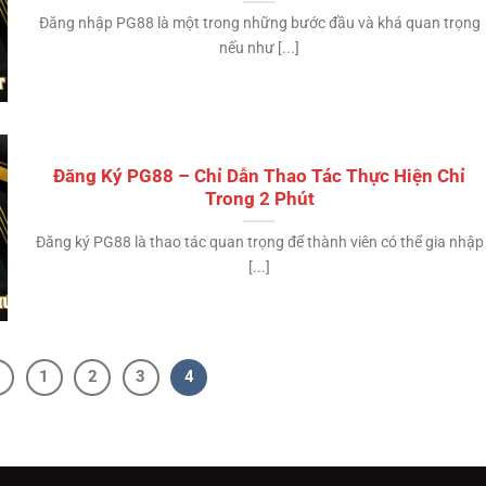
Đăng nhập PG88 là một trong những bước đầu và khá quan trọng
nếu như [...]
Đăng Ký PG88 – Chỉ Dẫn Thao Tác Thực Hiện Chỉ
Trong 2 Phút
Đăng ký PG88 là thao tác quan trọng để thành viên có thể gia nhập
[...]
1
2
3
4