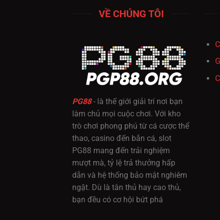
VỀ CHÚNG TÔI
C
G
C
PG88
- là thế giới giải trí nơi bạn
làm chủ mọi cuộc chơi. Với kho
trò chơi phong phú từ cá cược thể
thao, casino đến bắn cá, slot
PG88 mang đến trải nghiệm
mượt mà, tỷ lệ trả thưởng hấp
dẫn và hệ thống bảo mật nghiêm
ngặt. Dù là tân thủ hay cao thủ,
bạn đều có cơ hội bứt phá