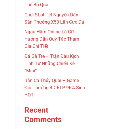
Thể Bỏ Qua
Chơi SLot Tết Nguyên Đán
Săn Thưởng X50 Lần Cực Đã
Ngầu Hầm Online Là Gì?
Hướng Dẫn Quy Tắc Tham
Gia Chi Tiết
Đá Gà Tre – Trận Đấu Kịch
Tính Từ Những Chiến Kê
“Mini”
Bắn Cá Thủy Quái – Game
Đổi Thưởng 4D RTP 96% Siêu
HOT
Recent
Comments