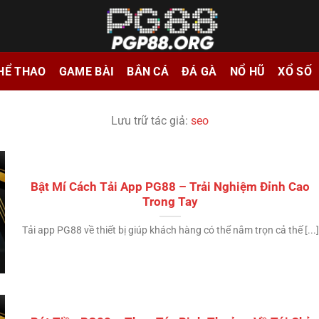
HỂ THAO
GAME BÀI
BẮN CÁ
ĐÁ GÀ
NỔ HŨ
XỔ SỐ
Lưu trữ tác giả:
seo
Bật Mí Cách Tải App PG88 – Trải Nghiệm Đỉnh Cao
Trong Tay
Tải app PG88 về thiết bị giúp khách hàng có thể nắm trọn cả thế [...]