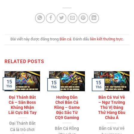
Bài viết này được đăng trong
Bắn cá
. Đánh dấu
liên kết thường trực
.
RELATED POSTS
15
15
15
Th5
Th5
Th5
Đại Thánh Bắt
Hướng Dẫn
Bắn Cá Vui Vẻ
Cá – Săn Boss
Chơi Bắn Cá
– Ngư Trường
Khủng Nhận
Rồng – Game
Thú Vị Đáng
Lãi Cực Đã Tay
Đặc Sắc Từ
Thử Hàng Đầu
CQ9 Gaming
Châu Á
Đại Thánh Bắt
Bắn Cá Rồng
Bắn cá Vui Vẻ
Cá là trò chơi