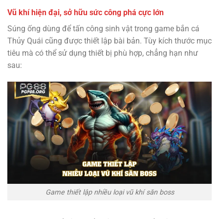
Vũ khí hiện đại, sở hữu sức công phá cực lớn
Súng ống dùng để tấn công sinh vật trong game bắn cá
Thủy Quái cũng được thiết lập bài bản. Tùy kích thước mục
tiêu mà có thể sử dụng thiết bị phù hợp, chẳng hạn như
sau:
Game thiết lập nhiều loại vũ khí săn boss