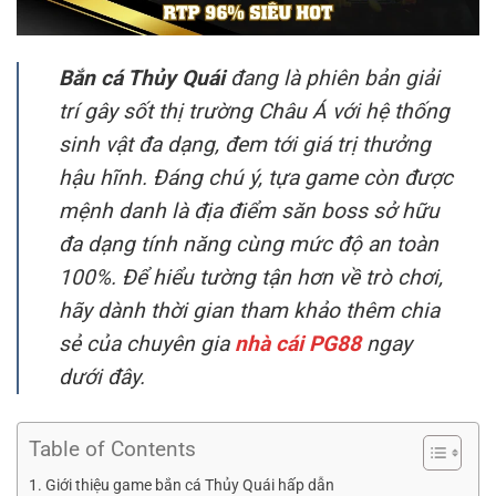
Bắn cá Thủy Quái
đang là phiên bản giải
trí gây sốt thị trường Châu Á với hệ thống
sinh vật đa dạng, đem tới giá trị thưởng
hậu hĩnh. Đáng chú ý, tựa game còn được
mệnh danh là địa điểm săn boss sở hữu
đa dạng tính năng cùng mức độ an toàn
100%. Để hiểu tường tận hơn về trò chơi,
hãy dành thời gian tham khảo thêm chia
sẻ của chuyên gia
nhà cái PG88
ngay
dưới đây.
Table of Contents
Giới thiệu game bắn cá Thủy Quái hấp dẫn