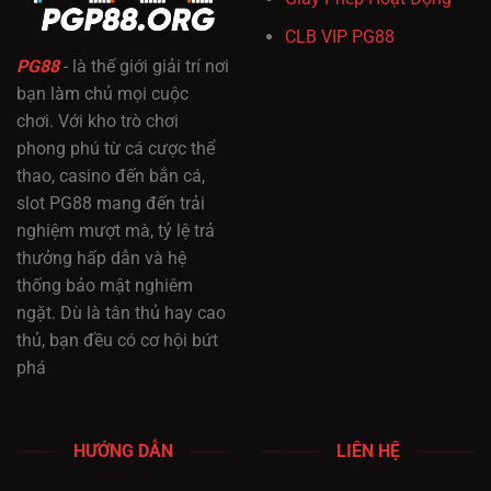
CLB VIP PG88
PG88
- là thế giới giải trí nơi
bạn làm chủ mọi cuộc
chơi. Với kho trò chơi
phong phú từ cá cược thể
thao, casino đến bắn cá,
slot PG88 mang đến trải
nghiệm mượt mà, tỷ lệ trả
thưởng hấp dẫn và hệ
thống bảo mật nghiêm
ngặt. Dù là tân thủ hay cao
thủ, bạn đều có cơ hội bứt
phá
HƯỚNG DẪN
LIÊN HỆ