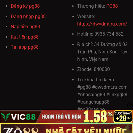
Đăng ký pg88
Thương hiệu:
PG88
Đăng nhập pg88
Website:
https://dwvdmt.ru.com/
Nạp tiền pg88
Hotline: 0935 734 582
Rút tiền pg88
Địa chỉ: 34 Đường số 02
Tải app pg88
Trần Phú, Ninh Sơn, Tây
Ninh, Việt Nam
Zipcde: 840000
Từ khóa tìm kiếm:
#pg88 #dwvdmt.ru.com
#nhacaipg88 #linkpg88
#trangchupg88
#pg88casino
#pg88daga