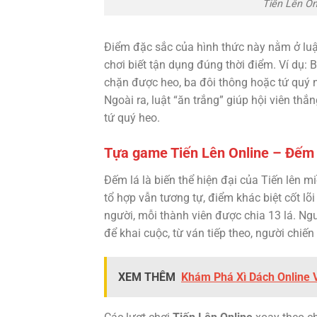
Tiến Lên On
Điểm đặc sắc của hình thức này nằm ở luật
chơi biết tận dụng đúng thời điểm. Ví dụ:
chặn được heo, ba đôi thông hoặc tứ quý n
Ngoài ra, luật “ăn trắng” giúp hội viên th
tứ quý heo.
Tựa game Tiến Lên Online – Đếm lá
Đếm lá là biến thể hiện đại của Tiến lên m
tổ hợp vẫn tương tự, điểm khác biệt cốt lõi
người, mỗi thành viên được chia 13 lá. Ng
để khai cuộc, từ ván tiếp theo, người chiế
XEM THÊM
Khám Phá Xì Dách Online V