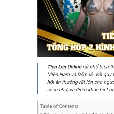
Tiến Lên Online
rất phổ biến t
Miền Nam và Đếm lá. Với quy tắ
hội ăn thưởng rất lớn cho ngư
cách chơi và điểm khác biệt nổ
Table of Contents