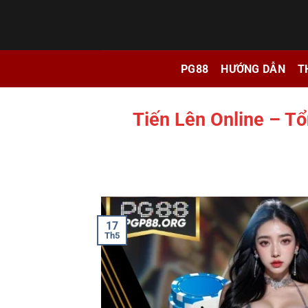
Bỏ
qua
nội
dung
PG88
HƯỚNG DẪN
T
Tiến Lên Online – T
17
Th5