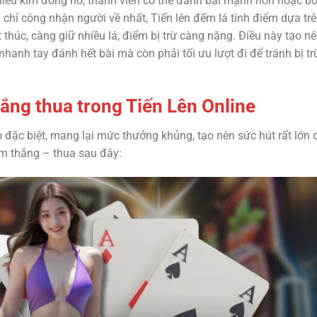
iều kim đồng hồ, thành viên có thể đánh bài mạnh hơn hoặc b
ì chỉ công nhận người về nhất, Tiến lên đếm lá tính điểm dựa tr
t thúc, càng giữ nhiều lá, điểm bị trừ càng nặng. Điều này tạo n
nhanh tay đánh hết bài mà còn phải tối ưu lượt đi để tránh bị tr
hắng thua trong Tiến Lên Online
o đặc biệt, mang lại mức thưởng khủng, tạo nên sức hút rất lớn 
m thắng – thua sau đây: