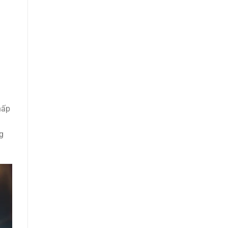
hấp
g