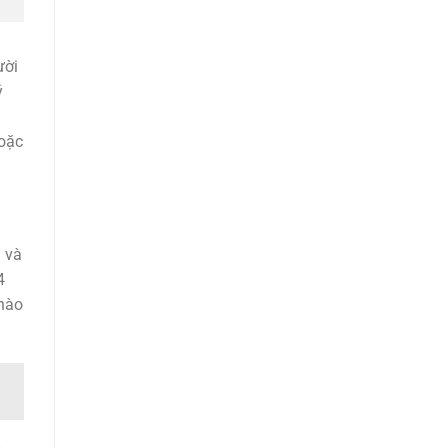
ười
ý
hoặc
i và
4
 nào