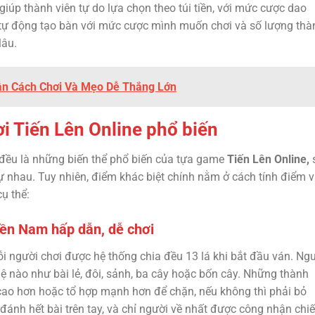
úp thành viên tự do lựa chọn theo túi tiền, với mức cược dao
 tự động tạo bàn với mức cược mình muốn chơi và số lượng thà
lâu.
ẫn Cách Chơi Và Mẹo Dễ Thắng Lớn
i Tiến Lên Online phổ biến
đều là những biến thể phổ biến của tựa game
Tiến Lên Online,
tự nhau. Tuy nhiên, điểm khác biệt chính nằm ở cách tính điểm 
cụ thể:
miền Nam hấp dẫn, dễ chơi
 người chơi được hệ thống chia đều 13 lá khi bắt đầu ván. Ng
lệ nào như bài lẻ, đôi, sảnh, ba cây hoặc bốn cây. Những thành
ị cao hơn hoặc tổ hợp mạnh hơn để chặn, nếu không thì phải bỏ
đánh hết bài trên tay, và chỉ người về nhất được công nhận chi