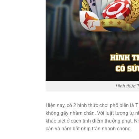
Hình thức T
Hiện nay, có 2 hình thức chơi phổ biến là
không gây nhàm chán. Với luật tương tự nha
khác biệt ở cách tính điểm thưởng phạt. Nh
cận và nắm bắt nhịp trận nhanh chóng.