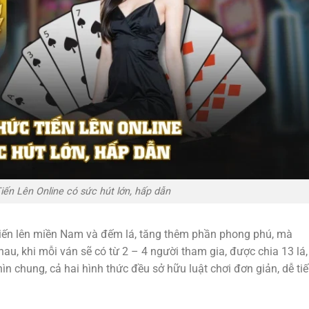
iến Lên Online có sức hút lớn, hấp dẫn
 Tiến lên miền Nam và đếm lá, tăng thêm phần phong phú, mà
u, khi mỗi ván sẽ có từ 2 – 4 người tham gia, được chia 13 lá,
ìn chung, cả hai hình thức đều sở hữu luật chơi đơn giản, dễ ti