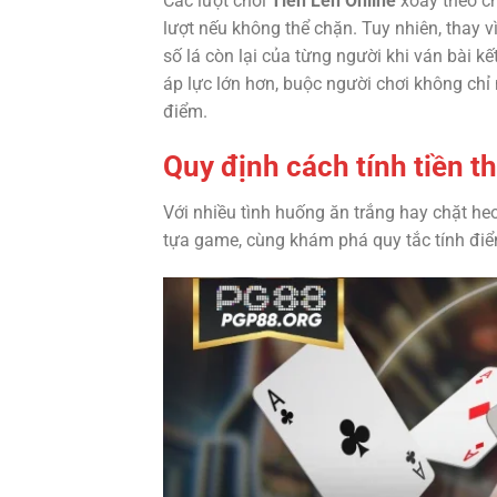
Các lượt chơi
Tiến Lên Online
xoay theo ch
lượt nếu không thể chặn. Tuy nhiên, thay v
số lá còn lại của từng người khi ván bài kế
áp lực lớn hơn, buộc người chơi không chỉ 
điểm.
Quy định cách tính tiền t
Với nhiều tình huống ăn trắng hay chặt he
tựa game, cùng khám phá quy tắc tính điể