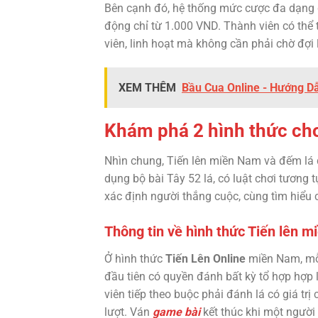
Bên cạnh đó, hệ thống mức cược đa dạng gi
động chỉ từ 1.000 VND. Thành viên có thể
viên, linh hoạt mà không cần phải chờ đợi 
XEM THÊM
Bầu Cua Online - Hướng D
Khám phá 2 hình thức chơ
Nhìn chung, Tiến lên miền Nam và đếm lá 
dụng bộ bài Tây 52 lá, có luật chơi tương 
xác định người thắng cuộc, cùng tìm hiểu 
Thông tin về hình thức Tiến lên 
Ở hình thức
Tiến Lên Online
miền Nam, mỗi
đầu tiên có quyền đánh bất kỳ tổ hợp hợp 
viên tiếp theo buộc phải đánh lá có giá tr
lượt. Ván
game bài
kết thúc khi một người 