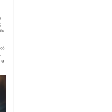
n
g
nếu
 có
,
ũng