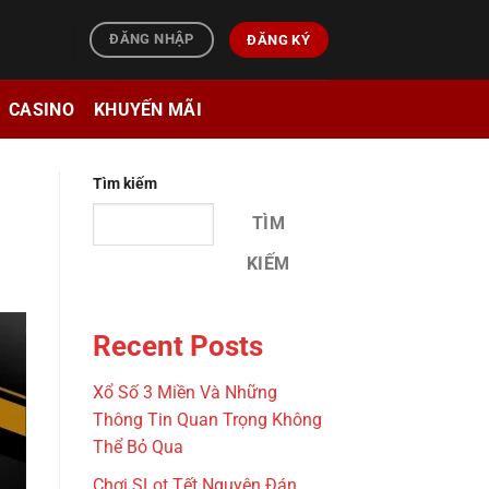
ĐĂNG NHẬP
ĐĂNG KÝ
CASINO
KHUYẾN MÃI
Tìm kiếm
TÌM
KIẾM
Recent Posts
Xổ Số 3 Miền Và Những
Thông Tin Quan Trọng Không
Thể Bỏ Qua
Chơi SLot Tết Nguyên Đán