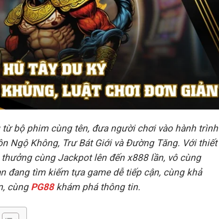
từ bộ phim cùng tên, đưa người chơi vào hành trình
n Ngộ Không, Trư Bát Giới và Đường Tăng. Với thiết
 thưởng cùng Jackpot lên đến x888 lần, vô cùng
ạn đang tìm kiếm tựa game dễ tiếp cận, cùng khả
n, cùng
PG88
khám phá thông tin.