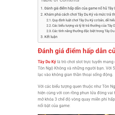
Đánh giá điểm hấp dẫn của game nổ hũ Tây 
Khám phá cách chơi Tây Du Ký và mức trả 
Quy định luật chơi Tây Du Ký cơ bản, dễ hiể
Các biểu tượng và tỷ lệ trả thưởng của Tây 
Các tính năng thưởng đặc biệt trong Tây Du
Kết luận
Đánh giá điểm hấp dẫn c
Tây Du Ký
là trò chơi slot trực tuyến mang
Tôn Ngộ Không và những người bạn. Với 5 
lạc vào không gian thần thoại sống động.
Với các biểu tượng quen thuộc như Tôn Ng
hiện cùng với con rồng phun lửa đóng vai t
mở khóa 3 chế độ vòng quay miễn phí hấp 
nổi bật của game: