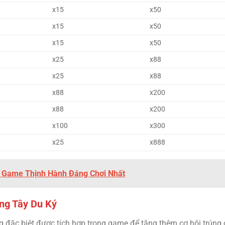
x15
x50
x15
x50
x15
x50
x25
x88
x25
x88
x88
x200
x88
x200
x100
x300
x25
x888
ot Game Thịnh Hành Đáng Chơi Nhất
ong Tây Du Ký
 đặc biệt được tích hợp trong game để tăng thêm cơ hội trúng