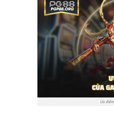
Ưu điểm