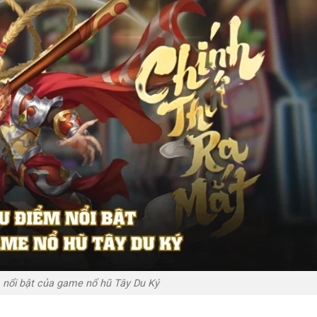
 nổi bật của game nổ hũ Tây Du Ký