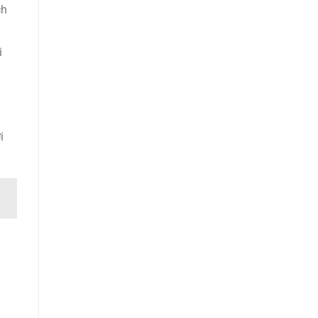
ch
i
i