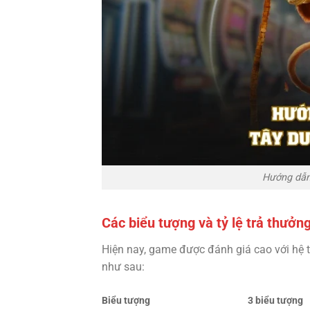
Hướng dẫn 
Các biểu tượng và tỷ lệ trả thưởn
Hiện nay, game được đánh giá cao với hệ t
như sau:
Biểu tượng
3 biểu tượng