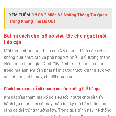
XEM THÊM
Xổ Số 3 Miền Và Những Thông Tin Quan
Trọng Không Thể Bỏ Qua
Bật mí cách chơi xổ số siêu tốc cho người mới
tiếp cận
Một trong những ưu điểm của XS nhanh đó là cách chơi
không quá phức tạp và phù hợp với nhiều đối tượng thành
viên muốn tham gia. Dưới đây là những thông tin quan
trọng mà anh em cần phải nắm được trước khi thử sức với
sản phẩm giải trí này, chi tiết như sau:
Cách thức chơi xổ số nhanh cơ bản không thể bỏ qua
Khi bắt đầu tham gia xổ số siêu tốc, người chơi sẽ tiến
hành lựa chọn con số may mắn bất kỳ mà bản thân cho
rằng có thể trúng thưởng lớn. Trong quá trình này, hệ thống