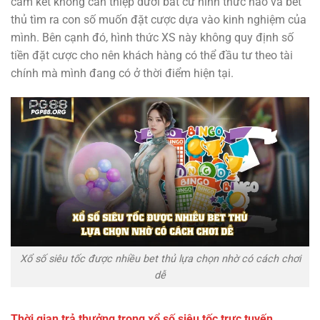
cam kết không can thiệp dưới bất cứ hình thức nào và bet
thủ tìm ra con số muốn đặt cược dựa vào kinh nghiệm của
mình. Bên cạnh đó, hình thức XS này không quy định số
tiền đặt cược cho nên khách hàng có thể đầu tư theo tài
chính mà mình đang có ở thời điểm hiện tại.
Xổ số siêu tốc được nhiều bet thủ lựa chọn nhờ có cách chơi
dễ
Thời gian trả thưởng trong xổ số siêu tốc trực tuyến