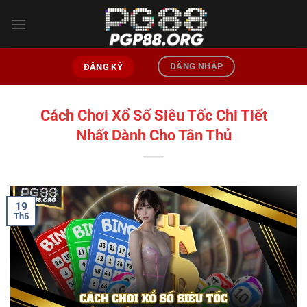
Bỏ
qua
nội
dung
ĐĂNG NHẬP
ĐĂNG KÝ
Cách Chơi Xổ Số Siêu Tốc Chi Tiết
Nhất Dành Cho Tân Thủ
19
Th5