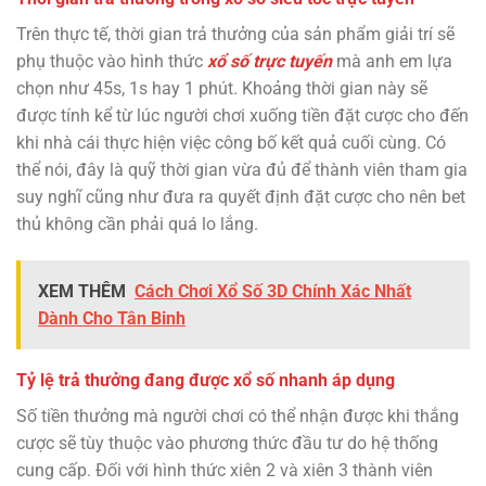
Trên thực tế, thời gian trả thưởng của sản phẩm giải trí sẽ
phụ thuộc vào hình thức
xổ số trực tuyến
mà anh em lựa
chọn như 45s, 1s hay 1 phút. Khoảng thời gian này sẽ
được tính kể từ lúc người chơi xuống tiền đặt cược cho đến
khi nhà cái thực hiện việc công bố kết quả cuối cùng. Có
thể nói, đây là quỹ thời gian vừa đủ để thành viên tham gia
suy nghĩ cũng như đưa ra quyết định đặt cược cho nên bet
thủ không cần phải quá lo lắng.
XEM THÊM
Cách Chơi Xổ Số 3D Chính Xác Nhất
Dành Cho Tân Binh
Tỷ lệ trả thưởng đang được xổ số nhanh áp dụng
Số tiền thưởng mà người chơi có thể nhận được khi thắng
cược sẽ tùy thuộc vào phương thức đầu tư do hệ thống
cung cấp. Đối với hình thức xiên 2 và xiên 3 thành viên