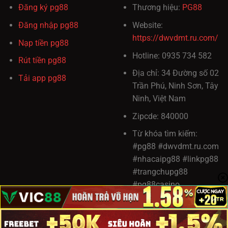
Đăng ký pg88
Thương hiệu:
PG88
Đăng nhập pg88
Website:
https://dwvdmt.ru.com/
Nạp tiền pg88
Hotline: 0935 734 582
Rút tiền pg88
Địa chỉ: 34 Đường số 02
Tải app pg88
Trần Phú, Ninh Sơn, Tây
Ninh, Việt Nam
Zipcde: 840000
Từ khóa tìm kiếm:
#pg88 #dwvdmt.ru.com
#nhacaipg88 #linkpg88
#trangchupg88
#pg88casino
#pg88daga