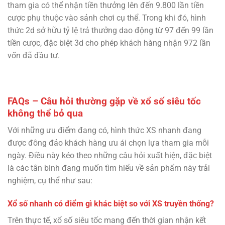
tham gia có thể nhận tiền thưởng lên đến 9.800 lần tiền
cược phụ thuộc vào sảnh chơi cụ thể. Trong khi đó, hình
thức 2d sở hữu tỷ lệ trả thưởng dao động từ 97 đến 99 lần
tiền cược, đặc biệt 3d cho phép khách hàng nhận 972 lần
vốn đã đầu tư.
FAQs – Câu hỏi thường gặp về xổ số siêu tốc
không thể bỏ qua
Với những ưu điểm đang có, hình thức XS nhanh đang
được đông đảo khách hàng ưu ái chọn lựa tham gia mỗi
ngày. Điều này kéo theo những câu hỏi xuất hiện, đặc biệt
là các tân binh đang muốn tìm hiểu về sản phẩm này trải
nghiệm, cụ thể như sau:
Xổ số nhanh có điểm gì khác biệt so với XS truyền thống?
Trên thực tế, xổ số siêu tốc mang đến thời gian nhận kết