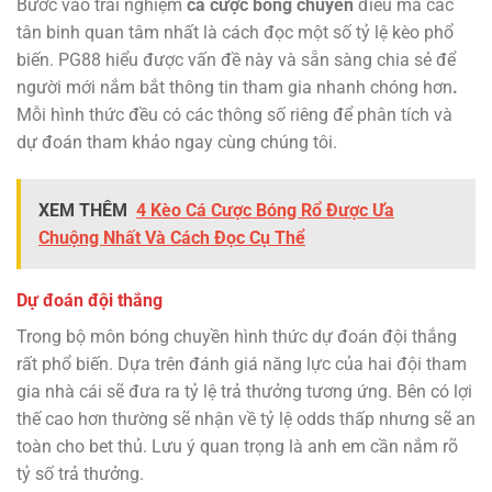
Bước vào trải nghiệm
cá cược bóng chuyền
điều mà các
tân binh quan tâm nhất là cách đọc một số tỷ lệ kèo phổ
biến. PG88 hiểu được vấn đề này và sẵn sàng chia sẻ để
người mới nắm bắt thông tin tham gia nhanh chóng hơn
.
Mỗi hình thức đều có các thông số riêng để phân tích và
dự đoán tham khảo ngay cùng chúng tôi.
XEM THÊM
4 Kèo Cá Cược Bóng Rổ Được Ưa
Chuộng Nhất Và Cách Đọc Cụ Thể
Dự đoán đội thắng
Trong bộ môn bóng chuyền hình thức dự đoán đội thắng
rất phổ biến. Dựa trên đánh giá năng lực của hai đội tham
gia nhà cái sẽ đưa ra tỷ lệ trả thưởng tương ứng. Bên có lợi
thế cao hơn thường sẽ nhận về tỷ lệ odds thấp nhưng sẽ an
toàn cho bet thủ. Lưu ý quan trọng là anh em cần nắm rõ
tỷ số trả thưởng.