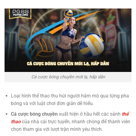
Cá cược bóng chuyền mới lạ, hấp dẫn
Loại hình thể thao thu hút người hâm mộ qua từng pha
bóng và với luật chơi đơn giản dễ hiểu.
Cá cược bóng chuyền
xuất hiện ở hầu hết các sảnh
thể
thao
của nhà cái trực tuyến, nhanh chóng để thành viên
chọn tham gia với lượt trận mình yêu thích.