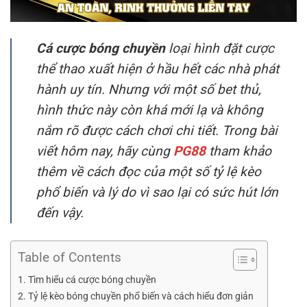
Cá cược bóng chuyền
loại hình đặt cược
thể thao xuất hiện ở hầu hết các nhà phát
hành uy tín. Nhưng với một số bet thủ,
hình thức này còn khá mới lạ và không
nắm rõ được cách chơi chi tiết. Trong bài
viết hôm nay, hãy cùng
PG88
tham khảo
thêm về cách đọc của một số tỷ lệ kèo
phổ biến và lý do vì sao lại có sức hút lớn
đến vậy.
Table of Contents
Tìm hiểu cá cược bóng chuyền
Tỷ lệ kèo bóng chuyền phổ biến và cách hiểu đơn giản