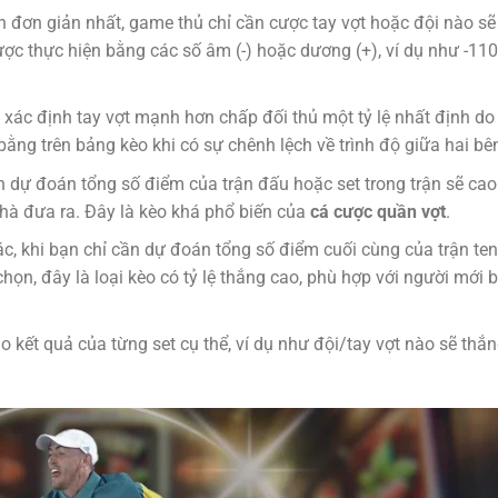
n đơn giản nhất, game thủ chỉ cần cược tay vợt hoặc đội nào sẽ
ược thực hiện bằng các số âm (-) hoặc dương (+), ví dụ như -110
 xác định tay vợt mạnh hơn chấp đối thủ một tỷ lệ nhất định do
bằng trên bảng kèo khi có sự chênh lệch về trình độ giữa hai bê
n dự đoán tổng số điểm của trận đấu hoặc set trong trận sẽ cao
nhà đưa ra. Đây là kèo khá phổ biến của
cá cược quần vợt
.
c, khi bạn chỉ cần dự đoán tổng số điểm cuối cùng của trận ten
 chọn, đây là loại kèo có tỷ lệ thắng cao, phù hợp với người mới 
 kết quả của từng set cụ thể, ví dụ như đội/tay vợt nào sẽ thắn