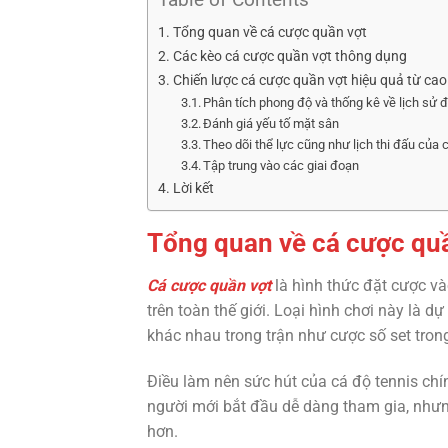
Tổng quan về cá cược quần vợt
Các kèo cá cược quần vợt thông dụng
Chiến lược cá cược quần vợt hiệu quả từ cao
Phân tích phong độ và thống kê về lịch sử 
Đánh giá yếu tố mặt sân
Theo dõi thể lực cũng như lịch thi đấu của c
Tập trung vào các giai đoạn
Lời kết
Tổng quan về cá cược qu
Cá cược quần vợt
là hình thức đặt cược vào
trên toàn thế giới. Loại hình chơi này là 
khác nhau trong trận như cược số set trong
Điều làm nên sức hút của cá độ tennis chí
người mới bắt đầu dễ dàng tham gia, nhưn
hơn.