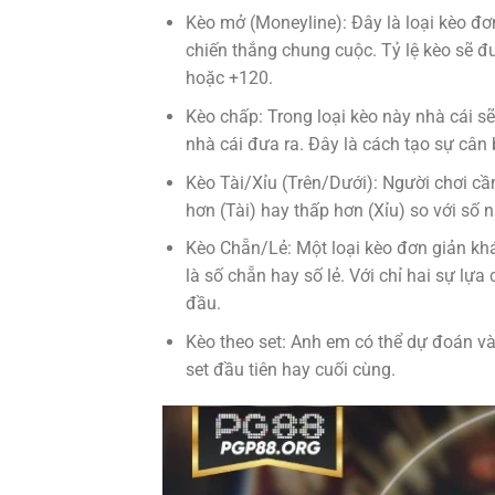
Kèo mở (Moneyline): Đây là loại kèo đơ
chiến thắng chung cuộc. Tỷ lệ kèo sẽ đ
hoặc +120.
Kèo chấp: Trong loại kèo này nhà cái sẽ
nhà cái đưa ra. Đây là cách tạo sự cân 
Kèo Tài/Xỉu (Trên/Dưới): Người chơi cầ
hơn (Tài) hay thấp hơn (Xỉu) so với số 
Kèo Chẵn/Lẻ: Một loại kèo đơn giản khá
là số chẵn hay số lẻ. Với chỉ hai sự lựa
đầu.
Kèo theo set: Anh em có thể dự đoán vào
set đầu tiên hay cuối cùng.