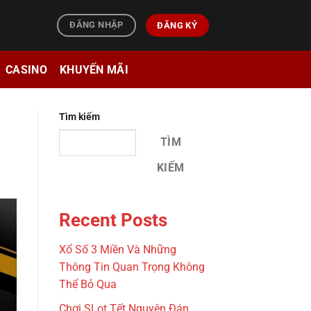
ĐĂNG NHẬP
ĐĂNG KÝ
CASINO
KHUYẾN MÃI
Tìm kiếm
TÌM
KIẾM
Recent Posts
Xổ Số 3 Miền Và Những
Thông Tin Quan Trọng Không
Thể Bỏ Qua
Chơi SLot Tết Nguyên Đán